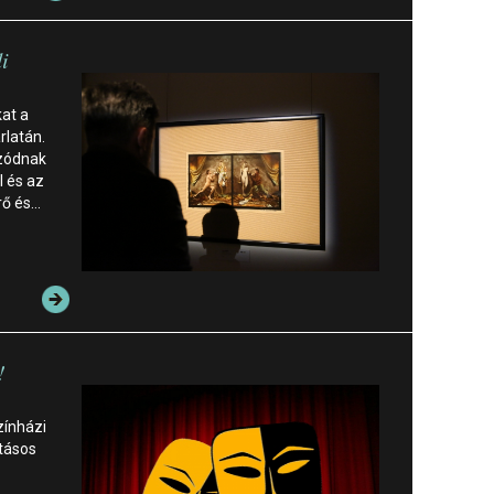
i
kat a
rlatán.
bzódnak
l és az
rő és…
!
zínházi
atásos