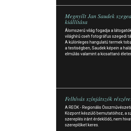
Megnyílt Jan Saudek szeged
kiállítása
Álomszerű világ fogadja a látogató
világhírű cseh fotográfus szegedi tá
A különleges hangulatú termek to
a testiségben, Saudek képein a halá
elmúlás valamint a kicsattanó élete
Felhívás színjátszók részére
A REÖK - Regionális Összművészeti
Központ készülő bemutatóihoz, a s
szereplés iránt érdeklődő, nem hiv
szereplőket keres.