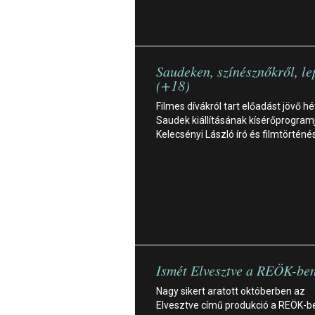
Saudeken, színésznőkről, l
(+18)
Filmes dívákról tart előadást jövő h
Saudek kiállításának kísérőprogram
Kelecsényi László író és filmtörténé
Ismét Elvesztve a REÖK-be
Nagy sikert aratott októberben az
Elvesztve című produkció a REÖK-b