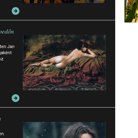
epedőn
éten Jan
jaként
sz.
n
en.