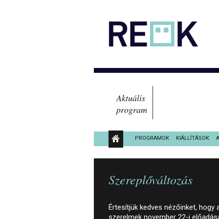
Aktuális
program
PROGRAMOK
KIÁLLÍTÁSOK
KÖZÉRDEKŰ ADATOK
Szereplőváltozás
Értesítjük kedves nézőinket, hogy
szerelmek november 22-i előadásá