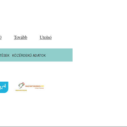
0
Tovább
Utolsó
TÉSEK
KÖZÉRDEKŰ ADATOK