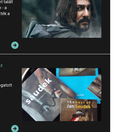
 talált
 - a
ték a
es
ogatott