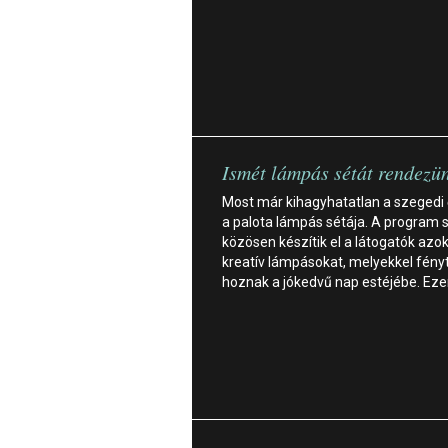
Ismét lámpás sétát rendezü
Most már kihagyhatatlan a szegedi
a palota lámpás sétája. A program 
közösen készítik el a látogatók azok
kreatív lámpásokat, melyekkel fény
hoznak a jókedvű nap estéjébe. Ez