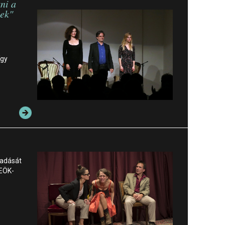
tni a
ek"
így
őadását
REÖK-