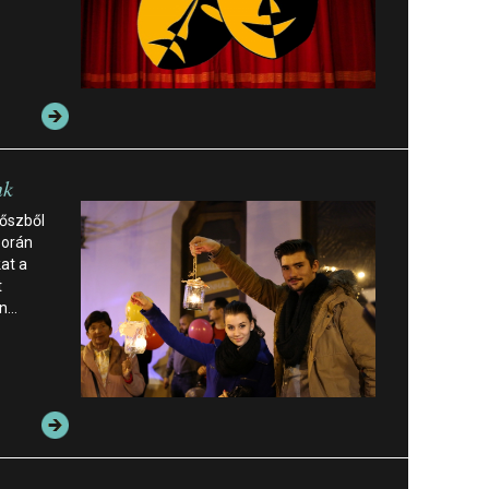
nk
 őszből
során
at a
t
en…