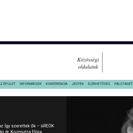
Közösségi
oldalaink
AZ ÉPÜLET
INFORMÁCIÓK
KONFERENCIA
JEGYEK
ELÉRHETŐSÉG
PALOTASÉT
 az Így szerettek ők – öREÖK
n dr. Kozmutza Flóra