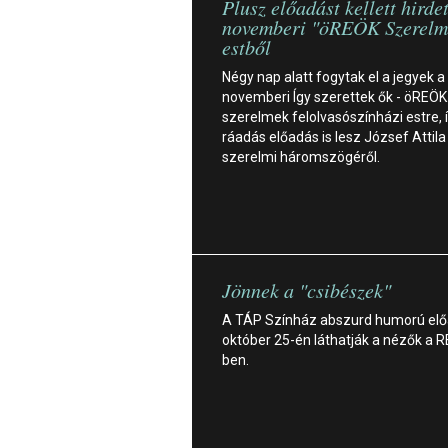
Plusz előadást kellett hirde
novemberi "öREÖK Szerelm
estből
Négy nap alatt fogytak el a jegyek a
novemberi Így szerettek ők - öREÖK
szerelmek felolvasószínházi estre, 
ráadás előadás is lesz József Attila
szerelmi háromszögéről.
Jönnek a "csibészek"
A TÁP Színház abszurd humorú el
október 25-én láthatják a nézők a 
ben.