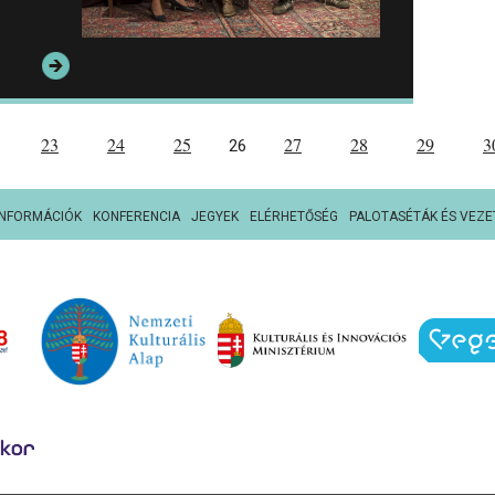
23
24
25
27
28
29
3
26
INFORMÁCIÓK
KONFERENCIA
JEGYEK
ELÉRHETŐSÉG
PALOTASÉTÁK ÉS VEZE