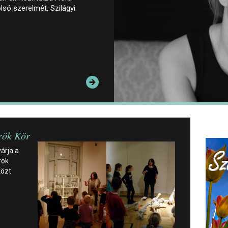
lsó szerelmét, Szilágyi
rök Kör
árja a
rök
közt