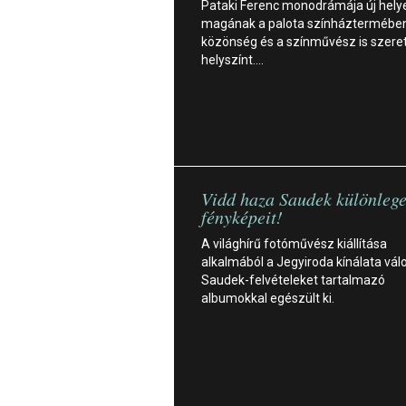
Pataki Ferenc monodrámája új helyet
magának a palota színháztermében
közönség és a színművész is szeret
helyszínt.…
Vidd haza Saudek különleg
fényképeit!
A világhírű fotóművész kiállítása
alkalmából a Jegyiroda kínálata vál
Saudek-felvételeket tartalmazó
albumokkal egészült ki.