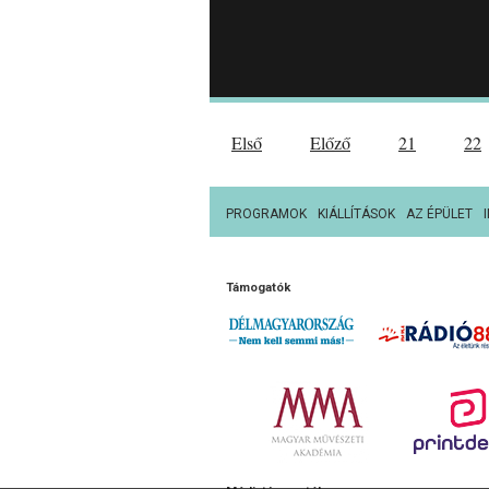
Első
Előző
21
22
PROGRAMOK
KIÁLLÍTÁSOK
AZ ÉPÜLET
Támogatók