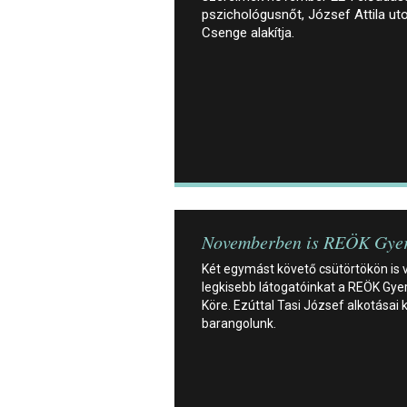
pszichológusnőt, József Attila uto
Csenge alakítja.
Novemberben is REÖK Gye
Két egymást követő csütörtökön is v
legkisebb látogatóinkat a REÖK Gye
Köre. Ezúttal Tasi József alkotásai 
barangolunk.