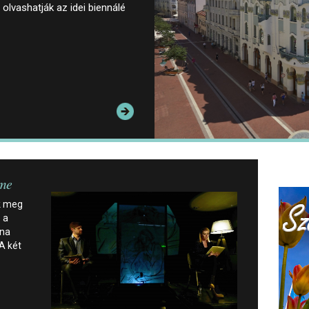
olvashatják az idei biennálé
me
k meg
 a
nna
A két