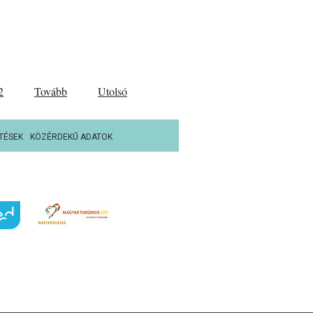
2
Tovább
Utolsó
TÉSEK
KÖZÉRDEKŰ ADATOK