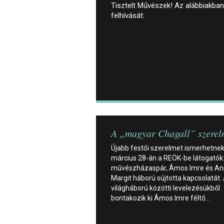
Tisztelt Művészek! Az alábbiakban 
felhívását:
A „magyar Chagall” szerel
Újabb festői szerelmet ismerhetne
március 28-án a REÖK-be látogatók:
művészházaspár, Ámos Imre és A
Margit háború sújtotta kapcsolatát. 
világháború közötti levelezésükből
bontakozik ki Ámos Imre féltő…