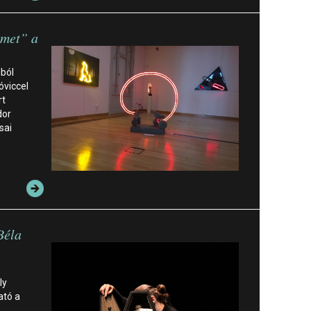
rmet” a
ból
óviccel
rt
dor
sai
Béla
ly
ató a