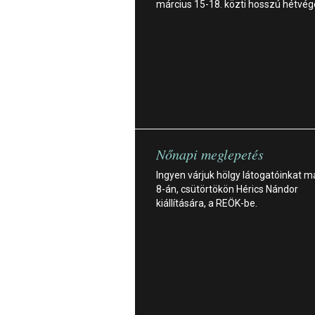
március 15-18. közti hosszú hétvég
Nőnapi meglepetés
Ingyen várjuk hölgy látogatóinkat m
8-án, csütörtökön Hérics Nándor
kiállítására, a REÖK-be.