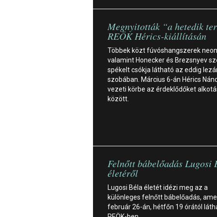
Megnyitották “a hetedik te
REÖK Hérics-kiállításán
Többek közt fúvóshangszerek neon
valamint Honecker és Brezsnyev sz
spékelt csókja látható az eddig lezá
szobában. Március 6-án Hérics Nán
vezeti körbe az érdeklődőket alkotá
között.
Felnőtt bábelőadás Lugosi 
életéről
Lugosi Béla életét idézi meg az a
különleges felnőtt bábelőadás, ame
február 26-án, hétfőn 19 órától láth
REÖK-ben.