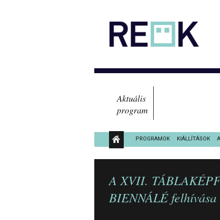
Aktuális
program
PROGRAMOK
KIÁLLÍTÁSOK
KÖZÉRDEKŰ ADATOK
A XVII. TÁBLAKÉP
BIENNÁLÉ felhívása