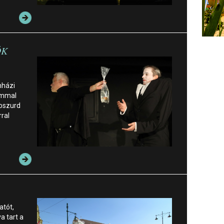
ÖK
nházi
ommal
abszurd
ral
atót,
va tart a