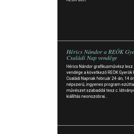
Hérics Nándor a REÖK Gye
Családi Nap vendége
Hérics Nándor grafikusművész lesz
vendége a következő REÖK Gyerök 
Családi Napnak február 24-án, 14 ór
népszerű, ingyenes program ezútta
művészet szabaddá tesz c. látvány
kiállítás neonszobrai…