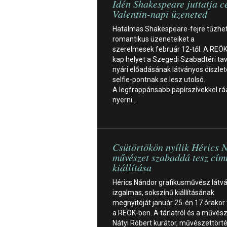
Idén Shakespeare juttatja c
Valentin-napi üzeneted
Hatalmas Shakespeare-fejre tűzheti
romantikus üzeneteiket a
szerelmesek február 12-től. A REÖK
kap helyet a Szegedi Szabadtéri tav
nyári előadásának látványos díszlet
selfie-pontnak se lesz utolsó.
A legfrappánsabb papírszívekkel rá
nyerni…
Csütörtökön nyílik Hérics 
művészet szabaddá tesz cím
kiállítása
Hérics Nándor grafikusművész látv
izgalmas, sokszínű kiállításának
megnyitóját január 25-én 17 órakor 
a REÖK-ben. A tárlatról és a művészr
Nátyi Róbert kurátor, művészettörté