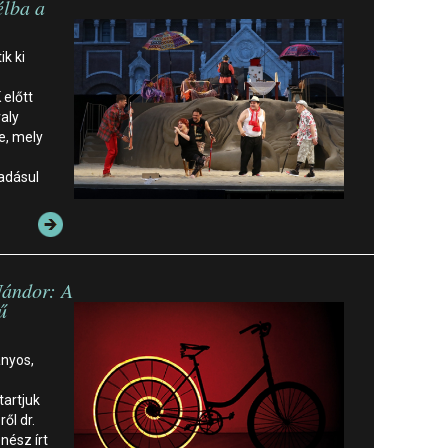
élba a
k ki
 előtt
aly
e, mely
adásul
Nándor: A
ű
ányos,
tartjuk
ől dr.
nész írt