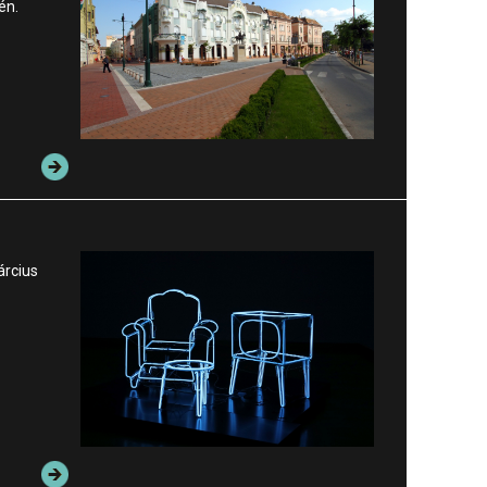
én.
árcius