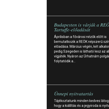
Budapesten is várják a RE
Tartuffe-előadását
Áprilisban a fővárosi nézők előtt is
bemutatkozik a REÖK népszerű szí
előadása. Március végén, két alkal
pedig Szegeden is látható lesz az 
vígjáték. Nyáron az Úrhatnám polgár
folytatódik a…
Ünnepi nyitvatartás
Tájékoztatunk minden kedves látog
hogy a kiállítás és a jegyiroda is nyit