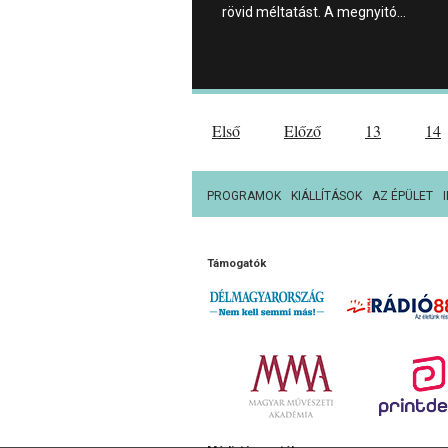
rövid méltatást. A megnyitó…
Első
Előző
13
14
PROGRAMOK
KIÁLLÍTÁSOK
AZ ÉPÜLET
Támogatók