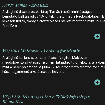
Náray Tamás - ENTRÉE
A világhírű divattervező, Náray Tamás festői munkásságát
bemutató kiállítás július 13-tól tekinthető meg a Reök-palotában. B
kevesen tudják, Náray a divattervezés mellett már több mint 15 év
fest. Ez a…
Virgilius Moldovan - Looking for identity
A világhírű kortárs szobrászművész, Virgilius Moldovan
megdöbbentő alkotásait még nem láthatták itthon ekkora terekben
mint a Reök-palotában. A július 12-től látogatható tárlaton több mi
húsz nagyméretű alkotásnak ad helyet a…
Közel 600 jelentkezés jött a Táblaképfestészeti
Biennáléra