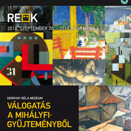
JEGYEK
ELÉRHETŐSÉG
PALOTASÉTÁK ÉS VEZETÉSEK
KÖZÉRDEKŰ ADATOK