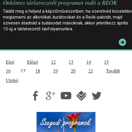
Önkéntes tárlatvezetői programot indít a REÖK
Találd meg a helyed a képzőművészetben: ha szeretnéd közelebbr
megismerni az alkotókat, kurátorokat és a Reök-palotát, majd
szívesen átadnád a tudásodat másoknak, akkor jelentkezz április
15-ig a tárlatvezető tanfolyamunkra.
Első
Előző
12
13
14
15
16
18
19
20
21
Tovább
17
Utolsó