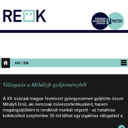
|
HU
EN
PROGRAMOK
Válogatás a Mihályfi-gyűjteményből
KIÁLLÍTÁSOK
AZ ÉPÜLET
A XX. századi magyar festészet gyöngyszemeit gyűjtötte össze
Mihályfi Ernő, aki nemcsak művészetkritikusként, hanem
INFORMÁCIÓK
magángyűjtőként is rendkívüli munkát végzett - az hatalmas
kollekcióból szeptember 20-tól láthat egy izgalmas válogatást a…
KONFERENCIA