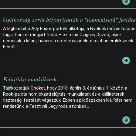
Gyilkosság sorát bizonyították a "faunkülsejű" festőre
A leghíresebb Ady Endre-portrék alkotója, a Nyolcak művészcsopo
tagja, Párizst megjárt festő – ez mind Czigány Dezső, akire
nemcsak a képei, hanem a sötét magánélete miatt is emlékszünk.
Festői…
Felújítási munkálatok
Tájékoztatjuk Önöket, hogy 2018. április 3. és június 1. között a
Reök-palota homlokzatfelújítási munkálatait és a kiállítóterek
tisztasági festését végezzük. Ebben az időszakban kiállítást nem
rendezünk, a Fesztivál Jegyiroda azonban…