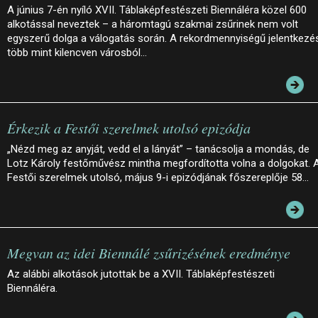
A június 7-én nyíló XVII. Táblaképfestészeti Biennáléra közel 600
alkotással neveztek – a háromtagú szakmai zsűrinek nem volt
egyszerű dolga a válogatás során. A rekordmennyiségű jelentkezé
több mint kilencven városból…
Érkezik a Festői szerelmek utolsó epizódja
„Nézd meg az anyját, vedd el a lányát” – tanácsolja a mondás, de
Lotz Károly festőművész mintha megfordította volna a dolgokat. 
Festői szerelmek utolsó, május 9-i epizódjának főszereplője 58…
Megvan az idei Biennálé zsűrizésének eredménye
Az alábbi alkotások jutottak be a XVII. Táblaképfestészeti
Biennáléra.