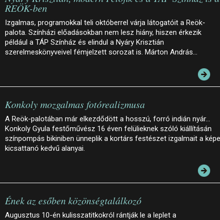
REÖK-ben
Izgalmas, programokkal teli októberrel várja látogatóit a Reök-
palota. Színházi előadásokban nem lesz hiány, hiszen érkezik
például a TÁP Színház és elindul a Nyáry Krisztián
szerelmeskönyveivel fémjelzett sorozat is. Márton András…
Konkoly mozgalmas fotórealizmusa
A Reök-palotában már elkezdődött a hosszú, forró indián nyár…
Konkoly Gyula festőművész 16 éven felülieknek szóló kiállításán
színpompás bikiniben ünneplik a kortárs festészet izgalmait a kép
kicsattanó kedvű alanyai.
Ének az esőben közönségtalálkozó
Augusztus 10-én kulisszatitkokról rántják le a leplet a