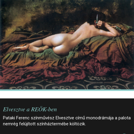
JEGYEK
ELÉRHETŐSÉG
PALOTASÉTÁK ÉS VEZETÉSEK
KÖZÉRDEKŰ ADATOK
Elvesztve a REÖK-ben
Pataki Ferenc színművész Elvesztve című monodrámája a palota
nemrég felújított színháztermébe költözik.