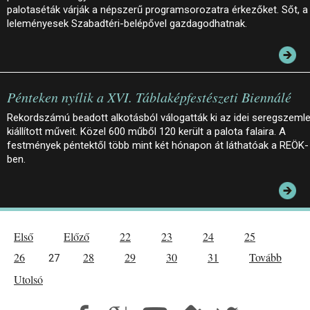
palotaséták várják a népszerű programsorozatra érkezőket. Sőt, a
leleményesek Szabadtéri-belépővel gazdagodhatnak.
Pénteken nyílik a XVI. Táblaképfestészeti Biennálé
Rekordszámú beadott alkotásból válogatták ki az idei seregszeml
kiállított műveit. Közel 600 műből 120 került a palota falaira. A
festmények péntektől több mint két hónapon át láthatóak a REÖK-
ben.
Első
Előző
22
23
24
25
26
28
29
30
31
Tovább
27
Utolsó