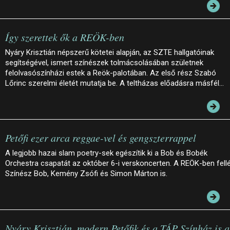
Így szerettek ők a REÖK-ben
Nyáry Krisztián népszerű kötetei alapján, az SZTE hallgatóinak
segítségével, ismert színészek tolmácsolásában születnek
felolvasószínházi estek a Reök-palotában. Az első rész Szabó
Lőrinc szerelmi életét mutatja be. A teltházas előadásra másfél…
Petőfi ezer arca reggae-vel és gengszterrappel
A legjobb hazai slam poetry-sek egészítik ki a Bob és Bobék
Orchestra csapatát az október 6-i verskoncerten. A REÖK-ben fell
Színész Bob, Kemény Zsófi és Simon Márton is.
Nyáry Krisztián, modern Petőfik és a TÁP Színház is a