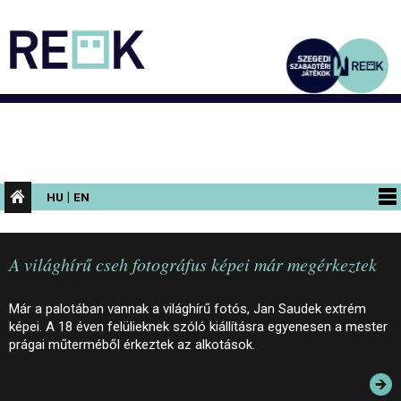
|
HU
EN
PROGRAMOK
A világhírű cseh fotográfus képei már megérkeztek
KIÁLLÍTÁSOK
AZ ÉPÜLET
Már a palotában vannak a világhírű fotós, Jan Saudek extrém
képei. A 18 éven felülieknek szóló kiállításra egyenesen a mester
INFORMÁCIÓK
prágai műterméből érkeztek az alkotások.
KONFERENCIA