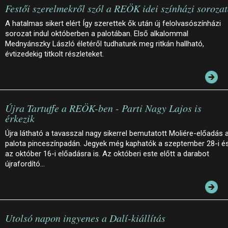
Festői szerelmekről szól a REÖK idei színházi soroza
A hatalmas sikert elért Így szerettek ők után új felolvasószínházi
sorozat indul októberben a palotában. Első alkalommal
Mednyánszky László életéről tudhatunk meg ritkán hallható,
évtizedekig titkolt részleteket.
Újra Tartuffe a REÖK-ben - Parti Nagy Lajos is
érkezik
Újra látható a tavasszal nagy sikerrel bemutatott Moliére-előadás 
palota pinceszínpadán. Jegyek még kaphatók a szeptember 28-i é
az október 16-i előadásra is. Az októberi este előtt a darabot
újrafordító…
Utolsó napon ingyenes a Dalí-kiállítás