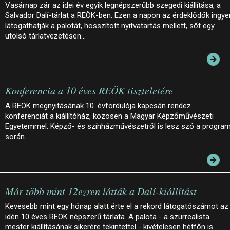
Vasárnap zár az idei év egyik legnépszerűbb szegedi kiállítása, a
Salvador Dalí-tárlat a REÖK-ben. Ezen a napon az érdeklődők ingye
látogathatják a palotát, hosszított nyitvatartás mellett, sőt egy
utolsó tárlatvezetésen…
Konferencia a 10 éves REÖK tiszteletére
A REÖK megnyitásának 10. évfordulója kapcsán rendez
konferenciát a kiállítóház, közösen a Magyar Képzőművészeti
Egyetemmel. Képző- és színházművészetről is lesz szó a progra
során.
Már több mint 12ezren látták a Dalí-kiállítást
Kevesebb mint egy hónap alatt érte el a rekord látogatószámot az
idén 10 éves REÖK népszerű tárlata. A palota - a szürrealista
mester kiállításának sikerére tekintettel - kivételesen hétfőn is…