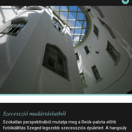
JEGYEK
ELÉRHETŐSÉG
PALOTASÉTÁK ÉS VEZETÉSEK
KÖZÉRDEKŰ ADATOK
Szecesszió madártávlatból
Szokatlan perspektívából mutatja meg a Reök-palota előtti
fotókiállítás Szeged legszebb szecessziós épületeit. A hangsúly