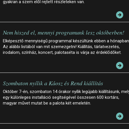
gyakran a szem elől rejtett részleteken van.
Nem hiszed el, mennyi programunk lesz októberben!
Elképesztő mennyiségű programmal készültünk ebben a hónapban
Az alábbi listából van mit szemezgetni! Kiállítás, tárlatvezetés,
irodalom, színház, koncert, palotaséta is várja az érdeklődőket.
Szombaton nyílik a Káosz és Rend kiállítás
Október 7-én, szombaton 14 órakor nyílik legújabb kiállításunk, mel
egy különleges installáció segítségével összesen 600 kortárs,
magyar művet mutat be a palota két emeletén.