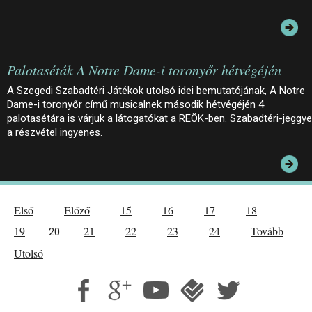
Palotaséták A Notre Dame-i toronyőr hétvégéjén
A Szegedi Szabadtéri Játékok utolsó idei bemutatójának, A Notre
Dame-i toronyőr című musicalnek második hétvégéjén 4
palotasétára is várjuk a látogatókat a REÖK-ben. Szabadtéri-jeggye
a részvétel ingyenes.
Első
Előző
15
16
17
18
19
21
22
23
24
Tovább
20
Utolsó