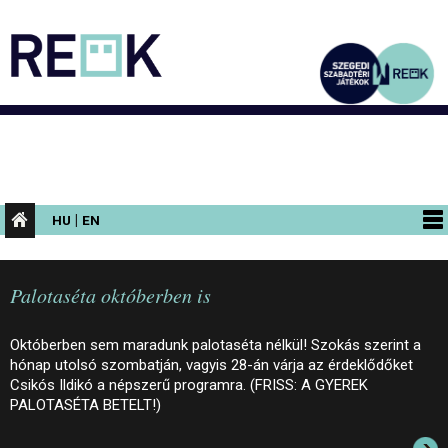
|
HU
EN
PROGRAMOK
Palotaséta októberben is
KIÁLLÍTÁSOK
AZ ÉPÜLET
Októberben sem maradunk palotaséta nélkül! Szokás szerint a
hónap utolsó szombatján, vagyis 28-án várja az érdeklődőket
INFORMÁCIÓK
Csikós Ildikó a népszerű programra. (FRISS: A GYEREK
PALOTASÉTA BETELT!)
KONFERENCIA