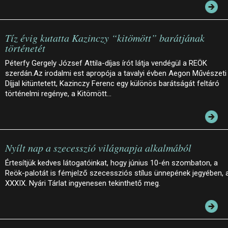
Tíz évig kutatta Kazinczy “kitömött” barátjának
történetét
Péterfy Gergely József Attila-díjas írót látja vendégül a REÖK
szerdán.Az irodalmi est apropója a tavalyi évben Aegon Művészeti
Díjjal kitüntetett, Kazinczy Ferenc egy különös barátságát feltáró
történelmi regénye, a Kitömött…
Nyílt nap a szecesszió világnapja alkalmából
Értesítjük kedves látogatóinkat, hogy június 10-én szombaton, a
Reök-palotát is fémjelző szecessziós stílus ünnepének jegyében, 
XXXIX. Nyári Tárlat ingyenesen tekinthető meg.