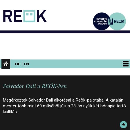
|
HU
EN
PROGRAMOK
Salvador Dalí a REÖK-ben
KIÁLLÍTÁSOK
AZ ÉPÜLET
Megérkeztek Salvador Dalí alkotásai a Reök-palotába. A katalán
mester több mint 60 művéből július 28-án nyílik két hónapig tartó
INFORMÁCIÓK
kiállítás.
KONFERENCIA