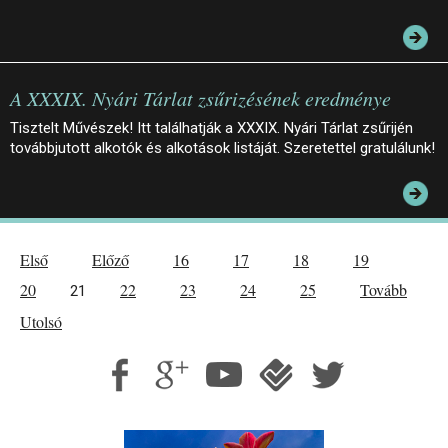
A XXXIX. Nyári Tárlat zsűrizésének eredménye
Tisztelt Művészek! Itt találhatják a XXXIX. Nyári Tárlat zsűrijén
továbbjutott alkotók és alkotások listáját. Szeretettel gratulálunk!
Első
Előző
16
17
18
19
20
22
23
24
25
Tovább
21
Utolsó