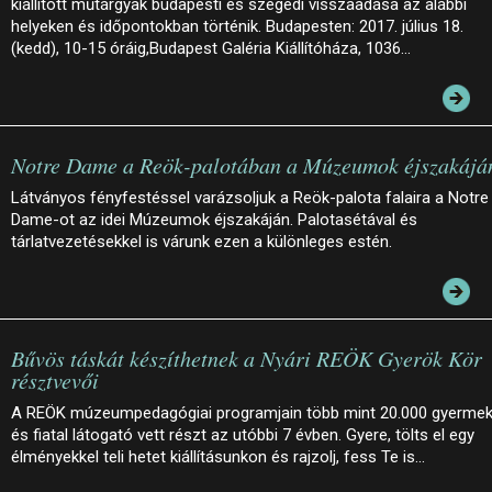
kiállított műtárgyak budapesti és szegedi visszaadása az alábbi
helyeken és időpontokban történik. Budapesten: 2017. július 18.
(kedd), 10-15 óráig,Budapest Galéria Kiállítóháza, 1036…
Notre Dame a Reök-palotában a Múzeumok éjszakájá
Látványos fényfestéssel varázsoljuk a Reök-palota falaira a Notre
Dame-ot az idei Múzeumok éjszakáján. Palotasétával és
tárlatvezetésekkel is várunk ezen a különleges estén.
Bűvös táskát készíthetnek a Nyári REÖK Gyerök Kör
résztvevői
A REÖK múzeumpedagógiai programjain több mint 20.000 gyerme
és fiatal látogató vett részt az utóbbi 7 évben. Gyere, tölts el egy
élményekkel teli hetet kiállításunkon és rajzolj, fess Te is…