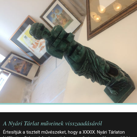
JEGYEK
ELÉRHETŐSÉG
PALOTASÉTÁK ÉS VEZETÉSEK
KÖZÉRDEKŰ ADATOK
A Nyári Tárlat műveinek visszaadásáról
Értesítjük a tisztelt művészeket, hogy a XXXIX. Nyári Tárlaton