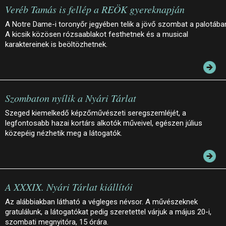
Veréb Tamás is fellép a REÖK gyereknapján
A Notre Dame-i toronyőr jegyében telik a jövő szombat a palotába
A kicsik közösen rózsaablakot festhetnek és a musical
karaktereinek is beöltözhetnek.
Szombaton nyílik a Nyári Tárlat
Szeged kiemelkedő képzőművészeti seregszemléjét, a
legfontosabb hazai kortárs alkotók műveivel, egészen július
közepéig nézhetik meg a látogatók.
A XXXIX. Nyári Tárlat kiállítói
Az alábbiakban látható a végleges névsor. A művészeknek
gratulálunk, a látogatókat pedig szeretettel várjuk a május 20-i,
szombati megnyitóra, 15 órára.